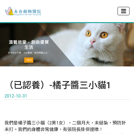
（已認養）-橘子醬三小貓1
2012-10-31
我們是橘子醬三小貓（2男1女），二個月大，未結紮，預防針
未打。我們的身體非常健康，有張院長掛保證噢！