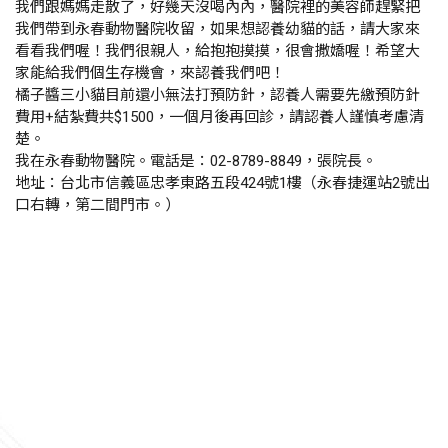
我們跟媽媽走散了，好幾天沒喝內內，醫院裡的美容師趕緊把
我們帶到永春動物醫院收留，如果想認養幼貓的話，請大家來
看看我們喔！我們很親人，給抱抱摸摸，很會撒嬌喔！希望大
家能給我們個生存機會，來認養我們吧！
橘子醬三小貓目前還小無法打預防針，認養人需要先繳預防針
費用+結紮費共$1500，一個月後再回診，請認養人謹慎考慮清
楚。
我在永春動物醫院。電話是：02-8789-8849，張院長。
地址：台北市信義區忠孝東路五段424號1樓（永春捷運站2號出
口右轉，第二間門市。）