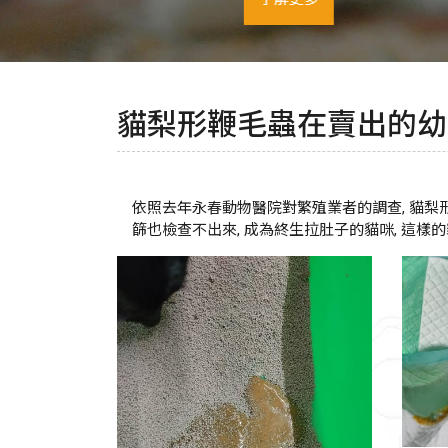
貓梨形鞭毛蟲在賣出的幼貓
依照去年永春動物醫院對繁殖業者的調查, 貓梨形
篩也檢查不出來, 成為終生拉肚子的貓咪, 這樣